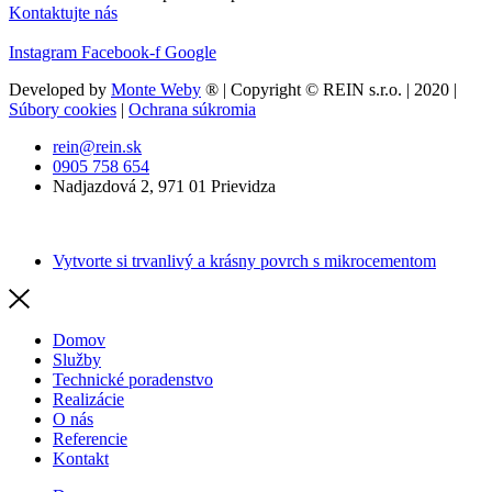
Kontaktujte nás
Instagram
Facebook-f
Google
Developed by
Monte Weby
® | Copyright © REIN s.r.o. | 2020 |
Súbory cookies
|
Ochrana súkromia
rein@rein.sk
0905 758 654
Nadjazdová 2, 971 01 Prievidza
Vytvorte si trvanlivý a krásny povrch s mikrocementom
Domov
Služby
Technické poradenstvo
Realizácie
O nás
Referencie
Kontakt