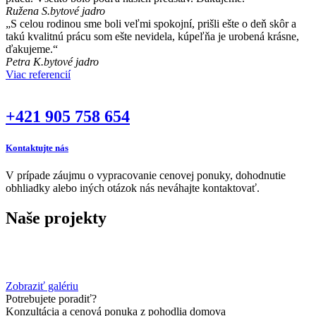
Ružena S.
bytové jadro
„S celou rodinou sme boli veľmi spokojní, prišli ešte o deň skôr a
takú kvalitnú prácu som ešte nevidela, kúpeľňa je urobená krásne,
ďakujeme.“
Petra K.
bytové jadro
Viac referencií
+421 905 758 654
Kontaktujte nás
V prípade záujmu o vypracovanie cenovej ponuky, dohodnutie
obhliadky alebo iných otázok nás neváhajte kontaktovať.
Naše projekty
Zobraziť galériu
Potrebujete poradiť?
Konzultácia a cenová ponuka z pohodlia domova